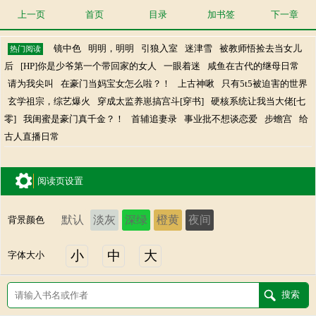
上一页
首页
目录
加书签
下一章
镜中色
明明，明明
引狼入室
迷津雪
被教师悟捡去当女儿
热门阅读
后
[HP]你是少爷第一个带回家的女人
一眼着迷
咸鱼在古代的继母日常
请为我尖叫
在豪门当妈宝女怎么啦？！
上古神啾
只有5t5被迫害的世界
玄学祖宗，综艺爆火
穿成太监养崽搞宫斗[穿书]
硬核系统让我当大佬[七
零]
我闺蜜是豪门真千金？！
首辅追妻录
事业批不想谈恋爱
步蟾宫
给
古人直播日常
阅读页设置
默认
淡灰
深绿
橙黄
夜间
背景颜色
小
中
大
字体大小