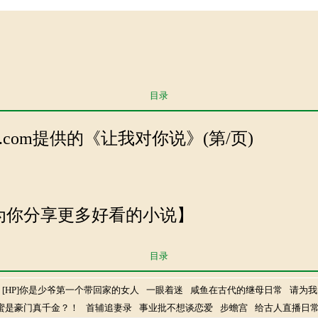
目录
utan.com提供的《让我对你说》(第/页)
 努力为你分享更多好看的小说】
目录
[HP]你是少爷第一个带回家的女人
一眼着迷
咸鱼在古代的继母日常
请为我
蜜是豪门真千金？！
首辅追妻录
事业批不想谈恋爱
步蟾宫
给古人直播日