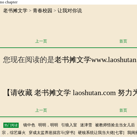
no chapter
老书摊文学
>
青春校园
>
让我对你说
上一页
首页
您现在阅读的是
老书摊文学
www.laosh
【请收藏 老书摊文学 laoshutan.com
上一页
首页
镜中色
明明，明明
引狼入室
迷津雪
被教师悟捡去当女儿后
热门阅读
宗，综艺爆火
穿成太监养崽搞宫斗[穿书]
硬核系统让我当大佬[七零]
我闺