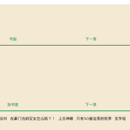
书架
下一章
加书签
下一章
尖叫
在豪门当妈宝女怎么啦？！
上古神啾
只有5t5被迫害的世界
玄学祖
常