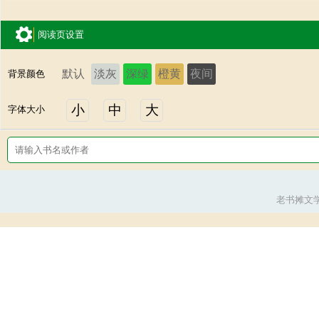
阅读页设置
默认
淡灰
深绿
橙黄
夜间
背景颜色
小
中
大
字体大小
老书摊文