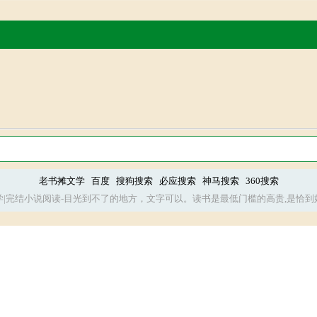
老书摊文学
百度
搜狗搜索
必应搜索
神马搜索
360搜索
学|完结小说阅读-目光到不了的地方，文字可以。读书是最低门槛的高贵,是恰到