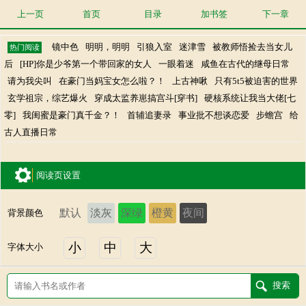
上一页
首页
目录
加书签
下一章
镜中色
明明，明明
引狼入室
迷津雪
被教师悟捡去当女儿
热门阅读
后
[HP]你是少爷第一个带回家的女人
一眼着迷
咸鱼在古代的继母日常
请为我尖叫
在豪门当妈宝女怎么啦？！
上古神啾
只有5t5被迫害的世界
玄学祖宗，综艺爆火
穿成太监养崽搞宫斗[穿书]
硬核系统让我当大佬[七
零]
我闺蜜是豪门真千金？！
首辅追妻录
事业批不想谈恋爱
步蟾宫
给
古人直播日常
阅读页设置
默认
淡灰
深绿
橙黄
夜间
背景颜色
小
中
大
字体大小