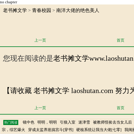
no chapter
老书摊文学
>
青春校园
>
南洋大佬的绝色美人
上一页
首页
您现在阅读的是
老书摊文学
www.laos
【请收藏 老书摊文学 laoshutan.com
上一页
首页
镜中色
明明，明明
引狼入室
迷津雪
被教师悟捡去当女儿后
热门阅读
宗，综艺爆火
穿成太监养崽搞宫斗[穿书]
硬核系统让我当大佬[七零]
我闺