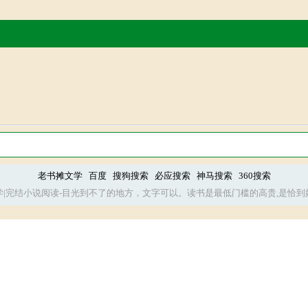
老书摊文学
百度
搜狗搜索
必应搜索
神马搜索
360搜索
学|完结小说阅读-目光到不了的地方，文字可以。读书是最低门槛的高贵,是恰到