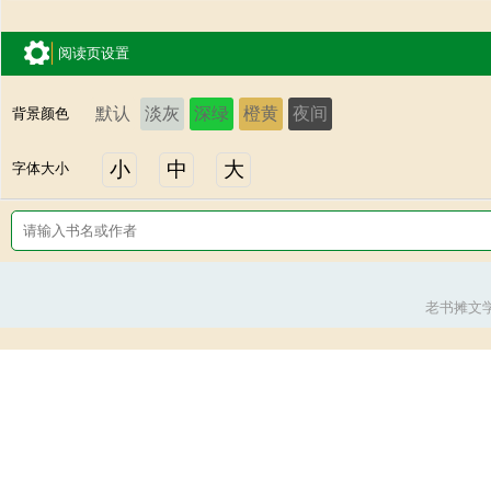
阅读页设置
默认
淡灰
深绿
橙黄
夜间
背景颜色
小
中
大
字体大小
老书摊文