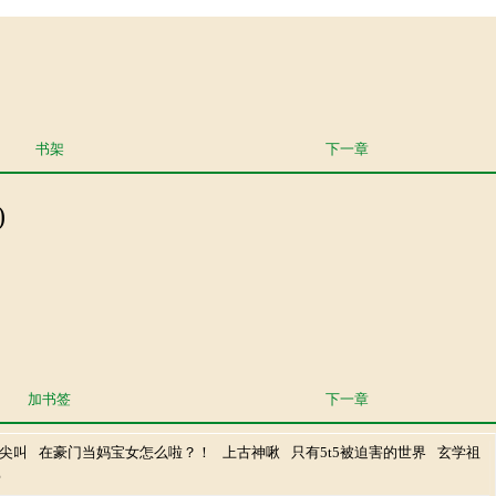
书架
下一章
)
加书签
下一章
尖叫
在豪门当妈宝女怎么啦？！
上古神啾
只有5t5被迫害的世界
玄学祖
常