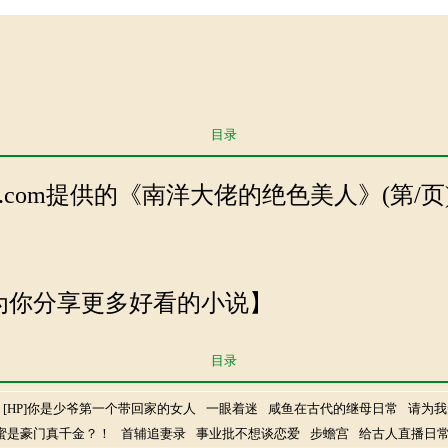
目录
hutan.com提供的《南洋大佬的绝色美人》(第/页
 努力为你分享更多好看的小说】
目录
[HP]你是少爷第一个带回家的女人
一眼着迷
咸鱼在古代的继母日常
请为我
蜜是豪门真千金？！
首辅追妻录
事业批不想谈恋爱
步蟾宫
给古人直播日