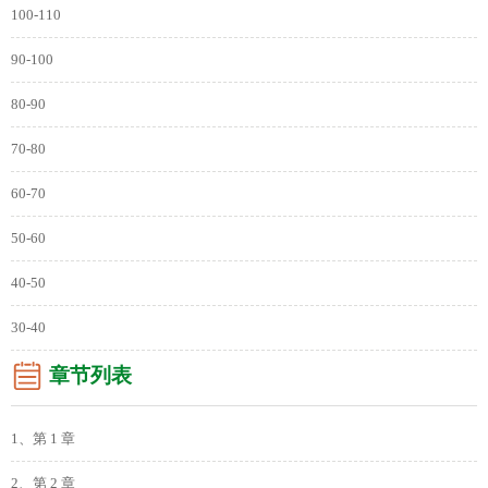
100-110
90-100
80-90
70-80
60-70
50-60
40-50
30-40
章节列表
1、第 1 章
2、第 2 章