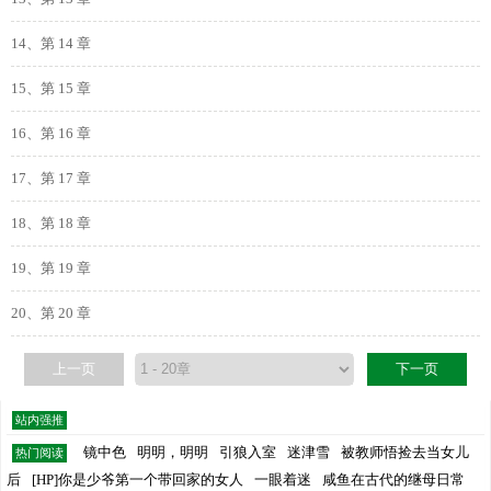
14、第 14 章
15、第 15 章
16、第 16 章
17、第 17 章
18、第 18 章
19、第 19 章
20、第 20 章
上一页
下一页
站内强推
镜中色
明明，明明
引狼入室
迷津雪
被教师悟捡去当女儿
热门阅读
后
[HP]你是少爷第一个带回家的女人
一眼着迷
咸鱼在古代的继母日常