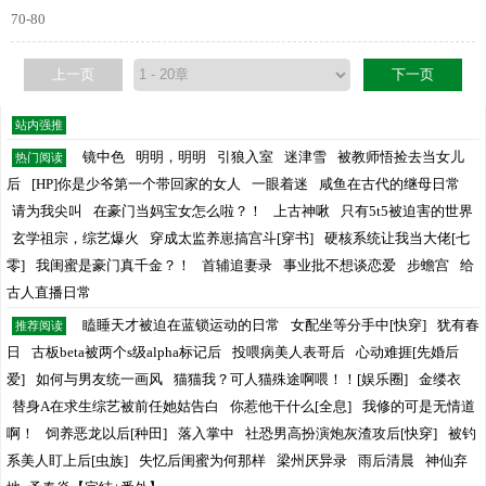
70-80
上一页
下一页
站内强推
镜中色
明明，明明
引狼入室
迷津雪
被教师悟捡去当女儿
热门阅读
后
[HP]你是少爷第一个带回家的女人
一眼着迷
咸鱼在古代的继母日常
请为我尖叫
在豪门当妈宝女怎么啦？！
上古神啾
只有5t5被迫害的世界
玄学祖宗，综艺爆火
穿成太监养崽搞宫斗[穿书]
硬核系统让我当大佬[七
零]
我闺蜜是豪门真千金？！
首辅追妻录
事业批不想谈恋爱
步蟾宫
给
古人直播日常
瞌睡天才被迫在蓝锁运动的日常
女配坐等分手中[快穿]
犹有春
推荐阅读
日
古板beta被两个s级alpha标记后
投喂病美人表哥后
心动难捱[先婚后
爱]
如何与男友统一画风
猫猫我？可人猫殊途啊喂！！[娱乐圈]
金缕衣
替身A在求生综艺被前任她姑告白
你惹他干什么[全息]
我修的可是无情道
啊！
饲养恶龙以后[种田]
落入掌中
社恐男高扮演炮灰渣攻后[快穿]
被钓
系美人盯上后[虫族]
失忆后闺蜜为何那样
梁州厌异录
雨后清晨
神仙弃