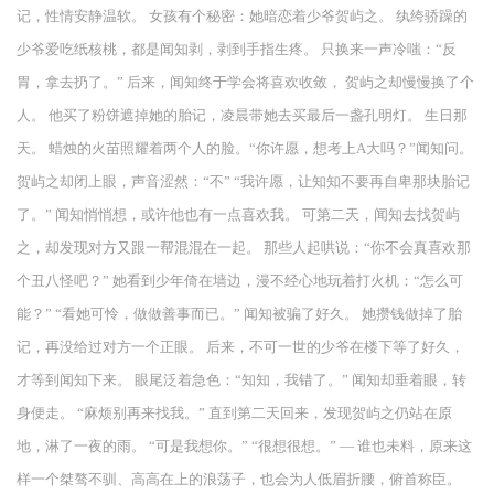
记，性情安静温软。 女孩有个秘密：她暗恋着少爷贺屿之。 纨绔骄躁的
少爷爱吃纸核桃，都是闻知剥，剥到手指生疼。 只换来一声冷嗤：“反
胃，拿去扔了。” 后来，闻知终于学会将喜欢收敛， 贺屿之却慢慢换了个
人。 他买了粉饼遮掉她的胎记，凌晨带她去买最后一盏孔明灯。 生日那
天。 蜡烛的火苗照耀着两个人的脸。“你许愿，想考上A大吗？”闻知问。
贺屿之却闭上眼，声音涩然：“不” “我许愿，让知知不要再自卑那块胎记
了。” 闻知悄悄想，或许他也有一点喜欢我。 可第二天，闻知去找贺屿
之，却发现对方又跟一帮混混在一起。 那些人起哄说：“你不会真喜欢那
个丑八怪吧？” 她看到少年倚在墙边，漫不经心地玩着打火机：“怎么可
能？” “看她可怜，做做善事而已。” 闻知被骗了好久。 她攒钱做掉了胎
记，再没给过对方一个正眼。 后来，不可一世的少爷在楼下等了好久，
才等到闻知下来。 眼尾泛着急色：“知知，我错了。” 闻知却垂着眼，转
身便走。 “麻烦别再来找我。” 直到第二天回来，发现贺屿之仍站在原
地，淋了一夜的雨。 “可是我想你。” “很想很想。” — 谁也未料，原来这
样一个桀骜不驯、高高在上的浪荡子，也会为人低眉折腰，俯首称臣。