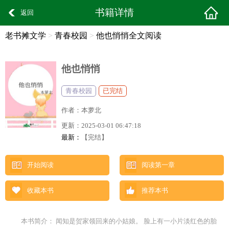
书籍详情
返回
老书摊文学
>
青春校园
>
他也悄悄全文阅读
他也悄悄
青春校园
已完结
作者：
本萝北
更新：
2025-03-01 06:47:18
最新：
【完结】
开始阅读
阅读第一章
收藏本书
推荐本书
本书简介： 闻知是贺家领回来的小姑娘。 脸上有一小片淡红色的胎