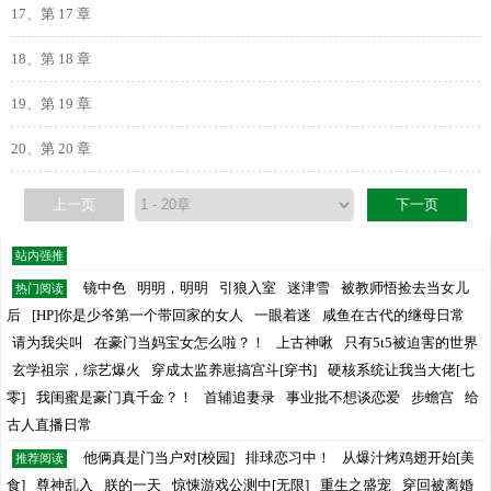
17、第 17 章
18、第 18 章
19、第 19 章
20、第 20 章
上一页
下一页
站内强推
镜中色
明明，明明
引狼入室
迷津雪
被教师悟捡去当女儿
热门阅读
后
[HP]你是少爷第一个带回家的女人
一眼着迷
咸鱼在古代的继母日常
请为我尖叫
在豪门当妈宝女怎么啦？！
上古神啾
只有5t5被迫害的世界
玄学祖宗，综艺爆火
穿成太监养崽搞宫斗[穿书]
硬核系统让我当大佬[七
零]
我闺蜜是豪门真千金？！
首辅追妻录
事业批不想谈恋爱
步蟾宫
给
古人直播日常
他俩真是门当户对[校园]
排球恋习中！
从爆汁烤鸡翅开始[美
推荐阅读
食]
尊神乱入
朕的一天
惊悚游戏公测中[无限]
重生之盛宠
穿回被离婚