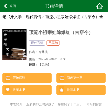
书籍详情
返回
老书摊文学
>
现代言情
>
顶流小祖宗娃综爆红（古穿今）全
文阅读
顶流小祖宗娃综爆红（古穿今）
现代言情
已完结
作者：
杏逐桃
更新：
2025-03-08 01:38:30
最新：
【完结】
开始阅读
阅读第一章
收藏本书
推荐本书
本书简介： 五岁的郁云时穿越了，穿越到了千年后。 千年后的郁家