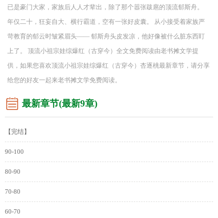
已是豪门大家，家族后人人才辈出，除了那个嚣张跋扈的顶流郁斯舟。
年仅二十，狂妄自大、横行霸道，空有一张好皮囊。 从小接受着家族严
苛教育的郁云时皱紧眉头—— 郁斯舟头皮发凉，他好像被什么脏东西盯
上了。 顶流小祖宗娃综爆红（古穿今）全文免费阅读由老书摊文学提
供，如果您喜欢顶流小祖宗娃综爆红（古穿今）杏逐桃最新章节，请分享
给您的好友一起来老书摊文学免费阅读。
最新章节(最新9章)
【完结】
90-100
80-90
70-80
60-70